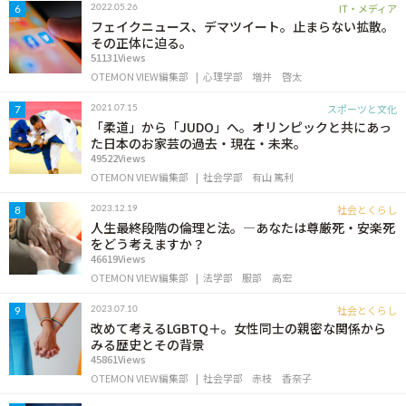
IT・メディア
2022.05.26
6
フェイクニュース、デマツイート。止まらない拡散。
その正体に迫る。
51131Views
OTEMON VIEW編集部
心理学部
増井 啓太
スポーツと文化
2021.07.15
7
「柔道」から「JUDO」へ。オリンピックと共にあっ
た日本のお家芸の過去・現在・未来。
49522Views
OTEMON VIEW編集部
社会学部
有山 篤利
社会とくらし
2023.12.19
8
人生最終段階の倫理と法。―あなたは尊厳死・安楽死
をどう考えますか？
46619Views
OTEMON VIEW編集部
法学部
服部 高宏
社会とくらし
2023.07.10
9
改めて考えるLGBTQ＋。女性同士の親密な関係から
みる歴史とその背景
45861Views
OTEMON VIEW編集部
社会学部
赤枝 香奈子