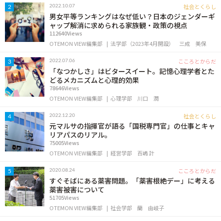
社会とくらし
2022.10.07
2
男女平等ランキングはなぜ低い？日本のジェンダーギ
ャップ解消に求められる家族観・政策の視点
112640Views
OTEMON VIEW編集部
法学部（2023年4月開設）
三成 美保
こころとからだ
2022.07.06
3
「なつかしさ」はビタースイート。記憶心理学者とた
どるメカニズムと心理的効果
78646Views
OTEMON VIEW編集部
心理学部
川口 潤
社会とくらし
2022.12.20
4
元マルサの指揮官が語る「国税専門官」の仕事とキャ
リアパスのリアル。
75005Views
OTEMON VIEW編集部
経営学部
百嶋 計
こころとからだ
2020.08.24
5
すぐそばにある薬害問題。「薬害根絶デー」に考える
薬害被害について
51705Views
OTEMON VIEW編集部
社会学部
蘭 由岐子