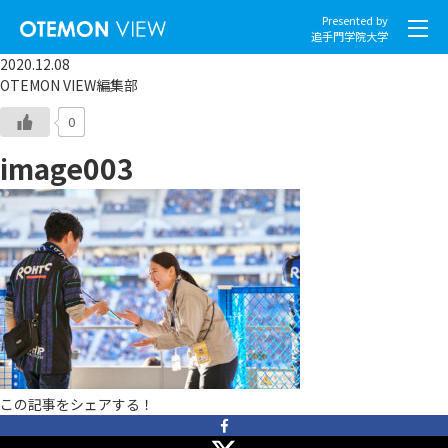
Presented by
追手門学院大学
2020.12.08
OTEMON VIEW編集部
0
image003
社会とくらし
グローバル
スポーツと文化
こころとからだ
IT・メディア
この記事をシェアする！
地域・観光