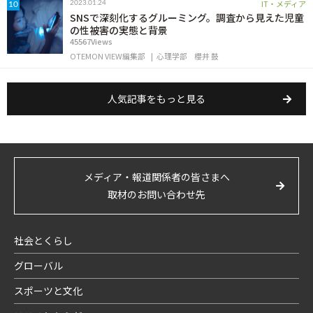
IT・メディア
2023.01.24
10
SNSで深刻化するグルーミング。調査から見えた児童
の性被害の実態と背景
45567Views
OTEMON VIEW編集部
心理学部
櫻井 鼓
人気記事をもっと見る
メディア・報道関係者の皆さまへ
取材のお問い合わせ先
社会とくらし
グローバル
スポーツと文化