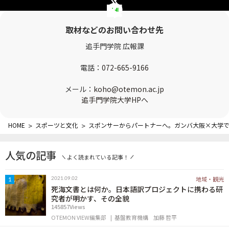
OTEMON VIEWについて
取材などのお問い合わせ先
サイトポリシー
追手門学院 広報課
電話：
072-665-9166
メール：
koho@otemon.ac.jp
追手門学院大学HPへ
HOME
>
スポーツと文化
>
スポンサーからパートナーへ。ガンバ大阪×大学で
FOLLOW US
人気の記事
よく読まれている記事！
地域・観光
2021.09.02
1
死海文書とは何か。日本語訳プロジェクトに携わる研
究者が明かす、その全貌
145857Views
OTEMON VIEW編集部
基盤教育機構
加藤 哲平