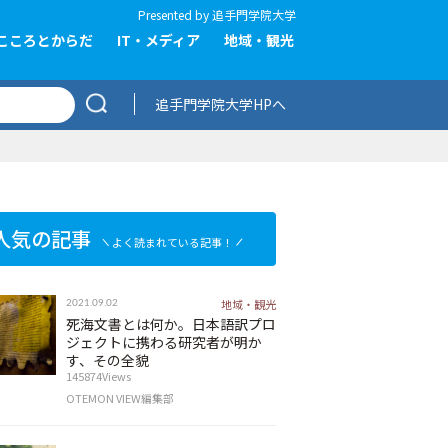
Presented by
追手門学院大学
こころとからだ
IT・メディア
地域・観光
追手門学院大学HPへ
人気の記事
よく読まれている記事！
地域・観光
2021.09.02
死海文書とは何か。日本語訳プロ
ジェクトに携わる研究者が明か
す、その全貌
145874Views
OTEMON VIEW編集部