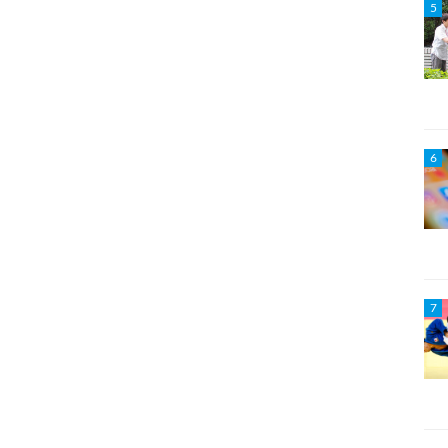
5
6
7