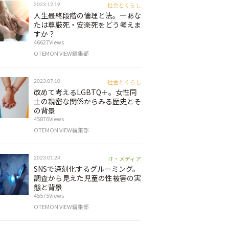
社会とくらし
2023.12.19
人生最終段階の倫理と法。―あな
たは尊厳死・安楽死をどう考えま
すか？
46627Views
OTEMON VIEW編集部
社会とくらし
2023.07.10
改めて考えるLGBTQ＋。女性同
士の親密な関係からみる歴史とそ
の背景
45876Views
OTEMON VIEW編集部
IT・メディア
2023.01.24
SNSで深刻化するグルーミング。
調査から見えた児童の性被害の実
態と背景
45575Views
OTEMON VIEW編集部