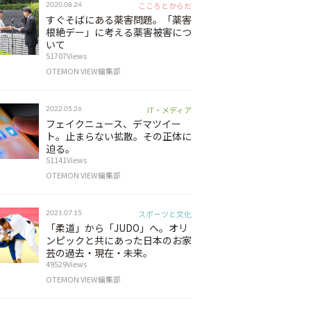
こころとからだ
2020.08.24
すぐそばにある薬害問題。「薬害
根絶デー」に考える薬害被害につ
いて
51707Views
OTEMON VIEW編集部
IT・メディア
2022.05.26
フェイクニュース、デマツイー
ト。止まらない拡散。その正体に
迫る。
51141Views
OTEMON VIEW編集部
スポーツと文化
2021.07.15
「柔道」から「JUDO」へ。オリ
ンピックと共にあった日本のお家
芸の過去・現在・未来。
49529Views
OTEMON VIEW編集部