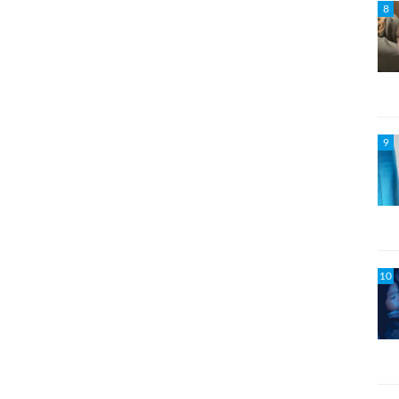
8
9
10