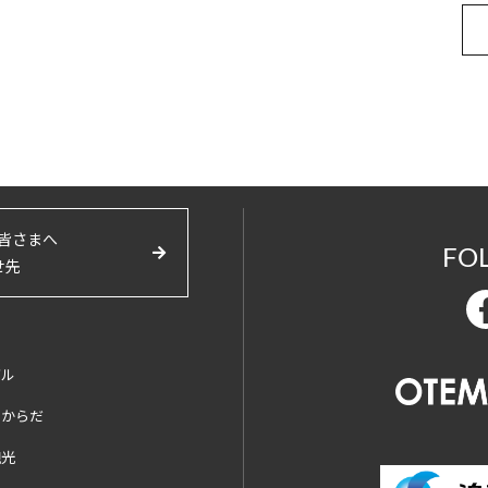
皆さまへ
FO
せ先
バル
とからだ
観光