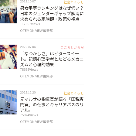
社会とくらし
2022.10.07
男女平等ランキングはなぜ低い？
日本のジェンダーギャップ解消に
求められる家族観・政策の視点
112657Views
OTEMON VIEW編集部
こころとからだ
2022.07.06
「なつかしさ」はビタースイー
ト。記憶心理学者とたどるメカニ
ズムと心理的効果
78688Views
OTEMON VIEW編集部
社会とくらし
2022.12.20
元マルサの指揮官が語る「国税専
門官」の仕事とキャリアパスのリ
アル。
75024Views
OTEMON VIEW編集部