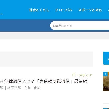
社会とくらし
グローバル
スポーツと文化
ツー
IT・メディア
1
る無線通信とは？「高信頼制御通信」最前線
集部
理工学部
片山 正昭