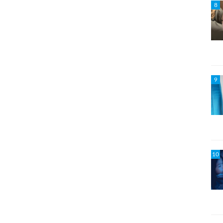
8
9
10