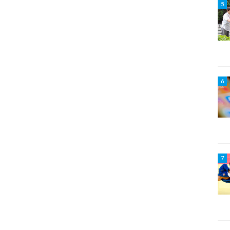
5
6
7