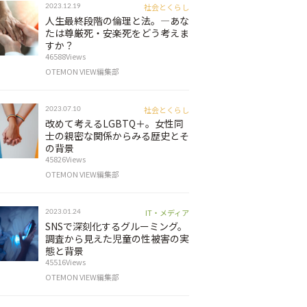
社会とくらし
2023.12.19
人生最終段階の倫理と法。―あな
たは尊厳死・安楽死をどう考えま
すか？
46588Views
OTEMON VIEW編集部
社会とくらし
2023.07.10
改めて考えるLGBTQ＋。女性同
士の親密な関係からみる歴史とそ
の背景
45826Views
OTEMON VIEW編集部
IT・メディア
2023.01.24
SNSで深刻化するグルーミング。
調査から見えた児童の性被害の実
態と背景
45516Views
OTEMON VIEW編集部