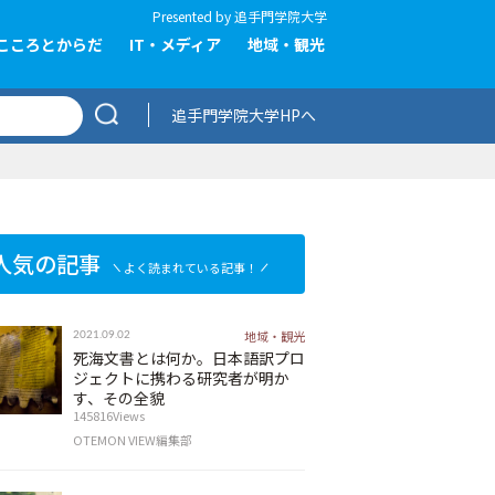
Presented by
追手門学院大学
こころとからだ
IT・メディア
地域・観光
追手門学院大学HPへ
人気の記事
よく読まれている記事！
地域・観光
2021.09.02
死海文書とは何か。日本語訳プロ
ジェクトに携わる研究者が明か
す、その全貌
145816Views
OTEMON VIEW編集部