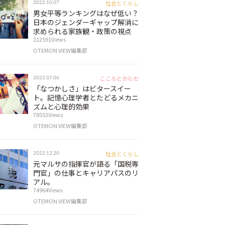
社会とくらし
2022.10.07
男女平等ランキングはなぜ低い？
日本のジェンダーギャップ解消に
求められる家族観・政策の視点
112591Views
OTEMON VIEW編集部
こころとからだ
2022.07.06
「なつかしさ」はビタースイー
ト。記憶心理学者とたどるメカニ
ズムと心理的効果
78553Views
OTEMON VIEW編集部
社会とくらし
2022.12.20
元マルサの指揮官が語る「国税専
門官」の仕事とキャリアパスのリ
アル。
74964Views
OTEMON VIEW編集部