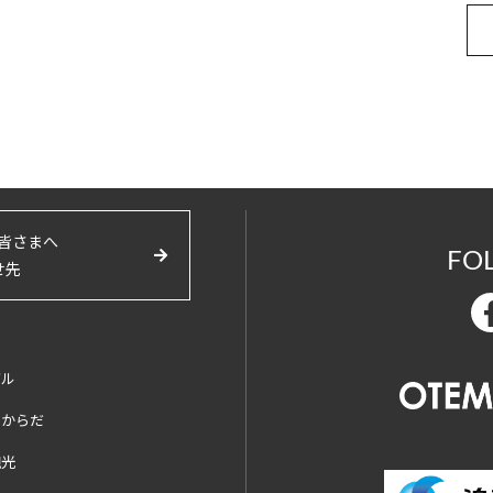
皆さまへ
FO
せ先
バル
とからだ
観光