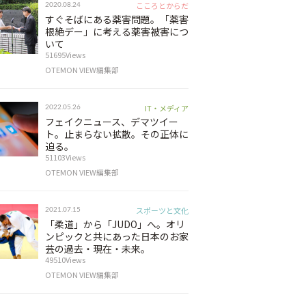
こころとからだ
2020.08.24
すぐそばにある薬害問題。「薬害
根絶デー」に考える薬害被害につ
いて
51695Views
OTEMON VIEW編集部
IT・メディア
2022.05.26
フェイクニュース、デマツイー
ト。止まらない拡散。その正体に
迫る。
51103Views
OTEMON VIEW編集部
スポーツと文化
2021.07.15
「柔道」から「JUDO」へ。オリ
ンピックと共にあった日本のお家
芸の過去・現在・未来。
49510Views
OTEMON VIEW編集部