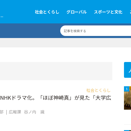
社会とくらし
グローバル
スポーツと文化
ツー
社会とくらし
1
NHKドラマ化。「ほぼ神崎真」が見た「大学広
集部
広報課
谷ノ内 識