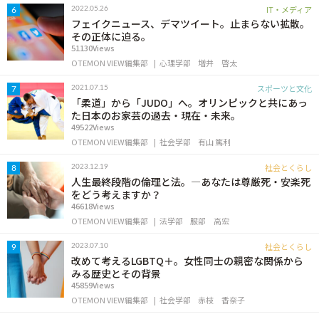
IT・メディア
2022.05.26
6
フェイクニュース、デマツイート。止まらない拡散。
その正体に迫る。
51130Views
OTEMON VIEW編集部
心理学部
増井 啓太
スポーツと文化
2021.07.15
7
「柔道」から「JUDO」へ。オリンピックと共にあっ
た日本のお家芸の過去・現在・未来。
49522Views
OTEMON VIEW編集部
社会学部
有山 篤利
社会とくらし
2023.12.19
8
人生最終段階の倫理と法。―あなたは尊厳死・安楽死
をどう考えますか？
46618Views
OTEMON VIEW編集部
法学部
服部 高宏
社会とくらし
2023.07.10
9
改めて考えるLGBTQ＋。女性同士の親密な関係から
みる歴史とその背景
45859Views
OTEMON VIEW編集部
社会学部
赤枝 香奈子