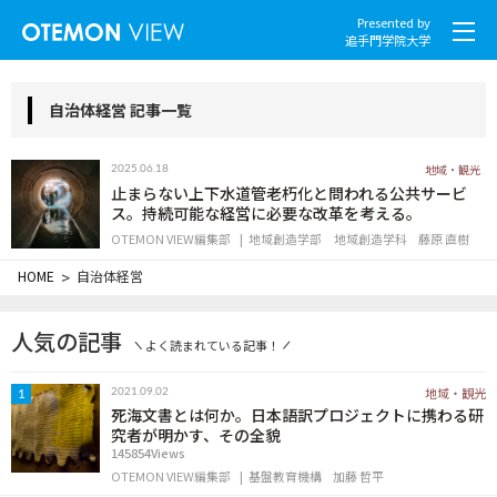
Presented by
追手門学院大学
自治体経営 記事一覧
地域・観光
2025.06.18
社会とくらし
止まらない上下水道管老朽化と問われる公共サービ
ス。持続可能な経営に必要な改革を考える。
OTEMON VIEW編集部
地域創造学部 地域創造学科
藤原 直樹
グローバル
HOME
>
自治体経営
スポーツと文化
人気の記事
よく読まれている記事！
こころとからだ
地域・観光
2021.09.02
1
IT・メディア
死海文書とは何か。日本語訳プロジェクトに携わる研
究者が明かす、その全貌
145854Views
地域・観光
OTEMON VIEW編集部
基盤教育機構
加藤 哲平