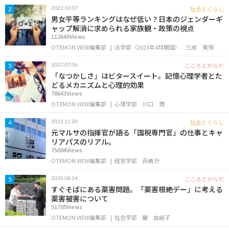
OTEMON VIEWについて
社会とくらし
2022.10.07
2
男女平等ランキングはなぜ低い？日本のジェンダーギ
ャップ解消に求められる家族観・政策の視点
サイトポリシー
112640Views
OTEMON VIEW編集部
法学部（2023年4月開設）
三成 美保
こころとからだ
2022.07.06
3
「なつかしさ」はビタースイート。記憶心理学者とた
どるメカニズムと心理的効果
78643Views
OTEMON VIEW編集部
心理学部
川口 潤
社会とくらし
2022.12.20
4
元マルサの指揮官が語る「国税専門官」の仕事とキャ
リアパスのリアル。
FOLLOW US
75004Views
OTEMON VIEW編集部
経営学部
百嶋 計
こころとからだ
2020.08.24
5
すぐそばにある薬害問題。「薬害根絶デー」に考える
薬害被害について
51705Views
OTEMON VIEW編集部
社会学部
蘭 由岐子